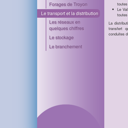
Forages de Troyon
toutes
Le Val
Le transport et la distribution
toutes
Les réseaux en
La distribu
quelques chiffres
transfert 
conduites d
Le stockage
Le branchement