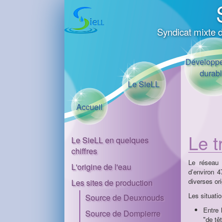
Syndicat mixte 
Développ
durab
Le SieLL
Accueil
​Le 
Le SieLL en quelques
chiffres
Le réseau
L'origine de l'eau
d’environ 4
diverses ori
Les sites de production
Les situatio
Source de Deuxnouds
Entre 
Source de Dompierre
"de tê