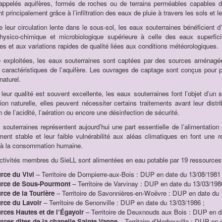
 appelés aquifères, formés de roches ou de terrains perméables capables 
t principalement grâce à l’infiltration des eaux de pluie à travers les sols et
e leur circulation lente dans le sous-sol, les eaux souterraines bénéficient d
physico-chimique et microbiologique supérieure à celle des eaux superfic
es et aux variations rapides de qualité liées aux conditions météorologiques.
e exploitées, les eaux souterraines sont captées par des sources aménagée
s caractéristiques de l’aquifère. Les ouvrages de captage sont conçus pour 
naturel.
eur qualité est souvent excellente, les eaux souterraines font l’objet d’un su
on naturelle, elles peuvent nécessiter certains traitements avant leur distri
n de l’acidité, l’aération ou encore une désinfection de sécurité.
souterraines représentent aujourd’hui une part essentielle de l’alimentation 
ment stable et leur faible vulnérabilité aux aléas climatiques en font une 
 à la consommation humaine.
ectivités membres du SieLL sont alimentées en eau potable par 19 ressources
rce du Vivi
– Territoire de Dompierre-aux-Bois : DUP en date du 13/08/1981 
rce de Sous-Pourmont
– Territoire de Varvinay : DUP en date du 13/03/198
rce de la Tourière
– Territoire de Savonnières-en-Woëvre : DUP en date du 
rce du Lavoir
– Territoire de Senonville : DUP en date du 13/03/1986 ;
rces Hautes et de l’Égayoir
– Territoire de Deuxnouds aux Bois : DUP en d
rces dites de la chapelle Sainte Vanne
– Territoire d'Herbeuville : DUP en 