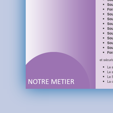
Sou
For
Sou
Sou
Sou
Sou
Sou
Sou
Sou
Sou
For
et sécuri
Le 
Le 
Le 
La 