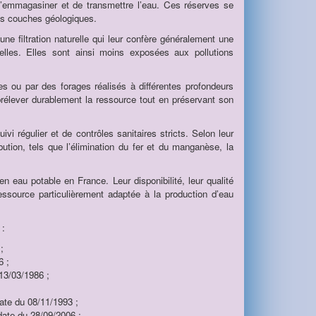
d’emmagasiner et de transmettre l’eau. Ces réserves se
 les couches géologiques.
’une filtration naturelle qui leur confère généralement une
ielles. Elles sont ainsi moins exposées aux pollutions
s ou par des forages réalisés à différentes profondeurs
prélever durablement la ressource tout en préservant son
ivi régulier et de contrôles sanitaires stricts. Selon leur
bution, tels que l’élimination du fer et du manganèse, la
en eau potable en France. Leur disponibilité, leur qualité
ressource particulièrement adaptée à la production d’eau
 :
;
6 ;
13/03/1986 ;
ate du 08/11/1993 ;
date du 28/09/2006 ;