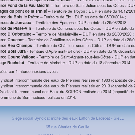
rce Fond de la Vau Mécrin
– Territoire de Saint-Julien-sous-les-Côtes : DU
ages du pont de la Trinité
– Territoire de Troyon : DUP en date du 14/12/201
rce du Bois le Prêtre
– Territoire de Eix : DUP en date du 05/03/2014 ;
rces de Jonvaux
– Territoire des Éparges : DUP en date du 29/06/2018 ;
rce de Pisse-Vin
– Territoire de Combres-sous-les-Côtes – DUP en date du 
rce D’Orfontaine
– Territoire de Moulainville – DUP en date du 28/09/2020 ;
rce Couchot
– Territoire de Châtillon-sous-les-Côtes – DUP en date du 26/0
rce Reu Champs
– Territoire de Châtillon -sous-les-Côtes – DUP en date du
rce Bois Jura
- Territoire d'Apremont-la-Forêt - DUP en date du 18 décembre
rce Courte Vallotte
- Territoire de Saint-Agnant-sous-les-Côtes - DUP en da
age Rochelot
- Territoire de Marbotte - DUP en date du 18 décembre 2014.
sées par 4 interconnexions avec :
syndicat intercommunale des eaux de Piennes réalisée en 1983 (capacité de 3
syndicat intercommunale des eaux de Piennes réalisée en 2013 (capacité de 2
Syndicat Intercommunal des Eaux du SOIRON réalisée en 2014 (capacité de 1
commune de Sommedieue réalisée en 2014.​
Siège social Syndicat mixte des eaux Laffon de Ladebat - SieLL
65 rue Charles de Gaulle