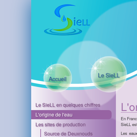
Le SieLL
Accueil
L'o
Le SieLL en quelques chiffres
L'origine de l'eau
En Franc
Les sites de production
SieLL es
Source de Deuxnouds
Les eaux