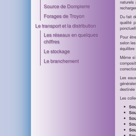
naturels
Source de Dompierre
rechargen
Forages de Troyon
Du fait d
qualité 
Le transport et la distribution
ponctuell
Les réseaux en quelques
Pour êtr
chiffres
selon le
équilibre 
Le stockage
Même si l
Le branchement
compositi
correctio
Les eaux 
générale
destinée
Les coll
Sou
Sou
Sou
Sou
Sou
Sou