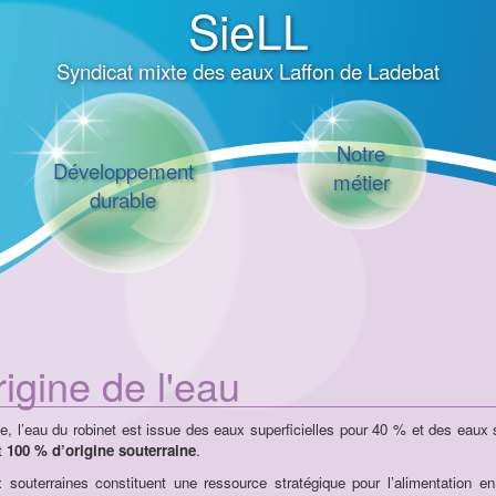
SieLL
Syndicat mixte des eaux Laffon de Ladebat
Notre
Développement
métier
durable
rigine de l'eau
e, l’eau du robinet est issue des eaux superficielles pour 40 % et des eaux
t
100 % d’origine souterraine
.
 souterraines constituent une ressource stratégique pour l’alimentation e